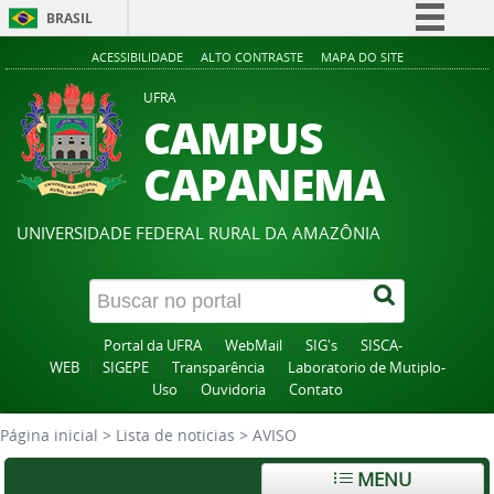
BRASIL
Simplifique!
ACESSIBILIDADE
ALTO CONTRASTE
MAPA DO SITE
Comunica BR
UFRA
CAMPUS
Participe
Acesso à informação
CAPANEMA
Legislação
Canais
UNIVERSIDADE FEDERAL RURAL DA AMAZÔNIA
Portal da UFRA
WebMail
SIG's
SISCA-
WEB
SIGEPE
Transparência
Laboratorio de Mutiplo-
Uso
Ouvidoria
Contato
Página inicial
>
Lista de noticias
>
AVISO
MENU